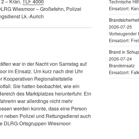
 2 – Kran,
TLF 4000
Technische Hilf
Einsatzort: Kan
LRG Wiesmoor – Großefehn, Polizei
ngsdienst Lk.-Aurich
Brandsicherhe
2026-07-25
Vorbeugender 
Einsatzort: Fre
Brand in Schu
2026-07-24
äften war in der Nacht von Samstag auf
Brandeinsatz
or im Einsatz. Um kurz nach drei Uhr
Einsatzort: Fa
 Kooperativen Regionalleitstelle
tfall. Sie hatten beobachtet, wie ein
reich des Marktplatzes herunterfuhr. Ein
ahrerin war allerdings nicht mehr
lossen werden konnte, dass eine Person
en neben Polizei und Rettungsdienst auch
ie DLRG-Ortsgruppen Wiesmoor-