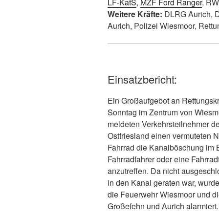
LF-KatS
,
MZF Ford Ranger
, RW
Weitere Kräfte:
DLRG Aurich, D
Aurich, Polizei Wiesmoor, Rettu
Einsatzbericht:
Ein Großaufgebot an Rettungskr
Sonntag im Zentrum von Wiesmo
meldeten Verkehrsteilnehmer der
Ostfriesland einen vermuteten No
Fahrrad die Kanalböschung im Be
Fahrradfahrer oder eine Fahrradf
anzutreffen. Da nicht ausgesch
in den Kanal geraten war, wurd
die Feuerwehr Wiesmoor und d
Großefehn und Aurich alarmiert.