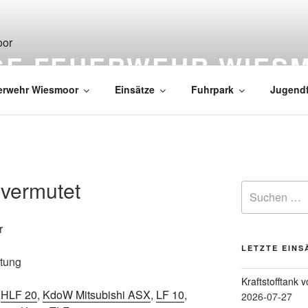
IGE FEUERWEHR WIES
erwehr Wiesmoor
Einsätze
Fuhrpark
Jugend
 vermutet
r
LETZTE EINS
stung
Kraftstofftank 
,
HLF 20
,
KdoW Mitsubishi ASX
,
LF 10
,
2026-07-27