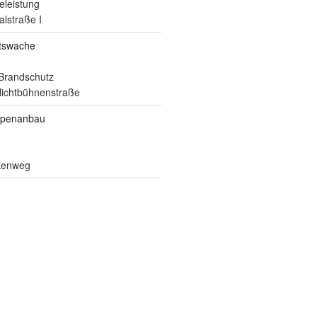
eleistung
alstraße I
itswache
Brandschutz
ilichtbühnenstraße
ppenanbau
lkenweg