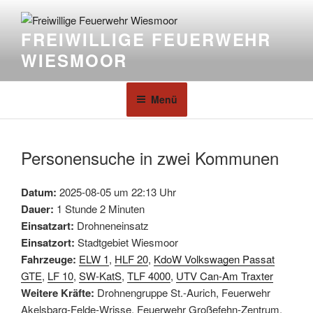
FREIWILLIGE FEUERWEHR
WIESMOOR
Menü
Personensuche in zwei Kommunen
Datum:
2025-08-05 um 22:13 Uhr
Dauer:
1 Stunde 2 Minuten
Einsatzart:
Drohneneinsatz
Einsatzort:
Stadtgebiet Wiesmoor
Fahrzeuge:
ELW 1
,
HLF 20
,
KdoW Volkswagen Passat
GTE
,
LF 10
,
SW-KatS
,
TLF 4000
,
UTV Can-Am Traxter
Weitere Kräfte:
Drohnengruppe St.-Aurich, Feuerwehr
Akelsbarg-Felde-Wrisse, Feuerwehr Großefehn-Zentrum,