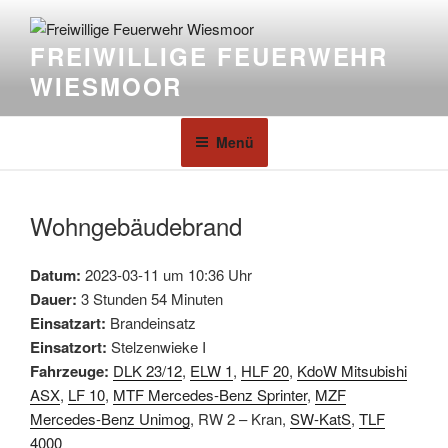
FREIWILLIGE FEUERWEHR
WIESMOOR
Menü
Wohngebäudebrand
Datum:
2023-03-11 um 10:36 Uhr
Dauer:
3 Stunden 54 Minuten
Einsatzart:
Brandeinsatz
Einsatzort:
Stelzenwieke I
Fahrzeuge:
DLK 23/12
,
ELW 1
,
HLF 20
,
KdoW Mitsubishi
ASX
,
LF 10
,
MTF Mercedes-Benz Sprinter
,
MZF
Mercedes-Benz Unimog
, RW 2 – Kran,
SW-KatS
,
TLF
4000