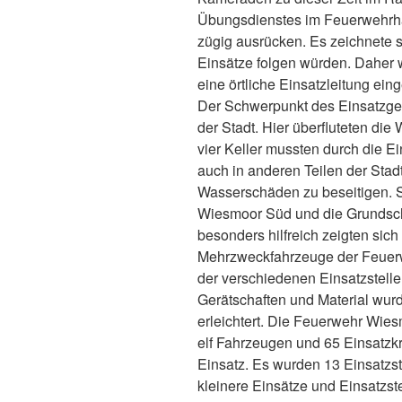
Übungsdienstes im Feuerwehrha
zügig ausrücken. Es zeichnete s
Einsätze folgen würden. Daher 
eine örtliche Einsatzleitung ein
Der Schwerpunkt des Einsatzge
der Stadt. Hier überfluteten di
vier Keller mussten durch die E
auch in anderen Teilen der Sta
Wasserschäden zu beseitigen. 
Wiesmoor Süd und die Grundsch
besonders hilfreich zeigten sic
Mehrzweckfahrzeuge der Feuerw
der verschiedenen Einsatzstelle
Gerätschaften und Material wur
erleichtert. Die Feuerwehr Wie
elf Fahrzeugen und 65 Einsatzkr
Einsatz. Es wurden 13 Einsatzst
kleinere Einsätze und Einsatzste