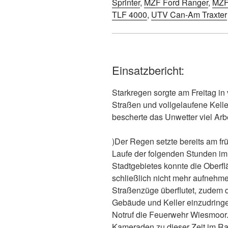
Sprinter
,
MZF Ford Ranger
,
MZF
TLF 4000
,
UTV Can-Am Traxter
Einsatzbericht:
Starkregen sorgte am Freitag in v
Straßen und vollgelaufene Kell
bescherte das Unwetter viel Arbe
)Der Regen setzte bereits am fr
Laufe der folgenden Stunden imm
Stadtgebietes konnte die Ober
schließlich nicht mehr aufnehm
Straßenzüge überflutet, zudem 
Gebäude und Keller einzudringen
Notruf die Feuerwehr Wiesmoor
Kameraden zu dieser Zeit im R