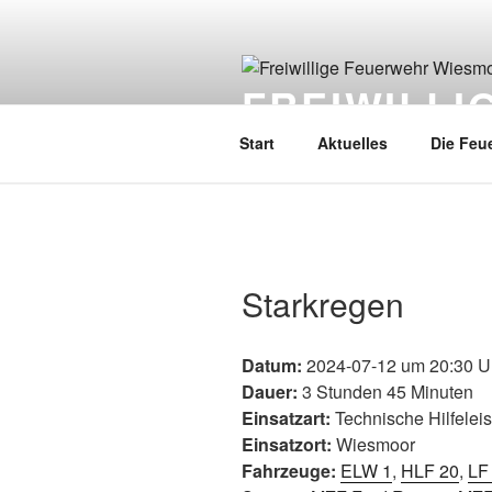
FREIWILL
Start
Aktuelles
Die Feu
Starkregen
Datum:
2024-07-12 um 20:30 U
Dauer:
3 Stunden 45 Minuten
Einsatzart:
Technische Hilfelei
Einsatzort:
Wiesmoor
Fahrzeuge:
ELW 1
,
HLF 20
,
LF