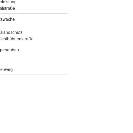
eleistung
alstraße I
itswache
Brandschutz
ilichtbühnenstraße
ppenanbau
lkenweg