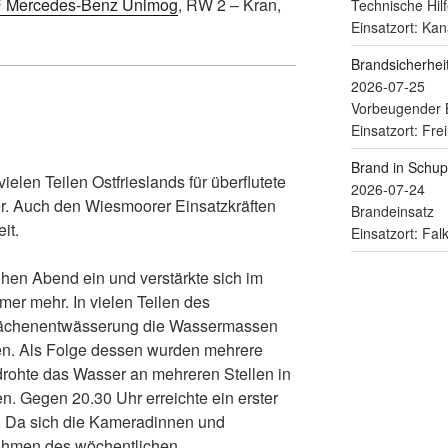
 Mercedes-Benz Unimog
, RW 2 – Kran,
Technische Hilf
Einsatzort: Kan
Brandsicherhe
2026-07-25
Vorbeugender 
Einsatzort: Fre
Brand in Schu
ielen Teilen Ostfrieslands für überflutete
2026-07-24
er. Auch den Wiesmoorer Einsatzkräften
Brandeinsatz
it.
Einsatzort: Fa
ühen Abend ein und verstärkte sich im
er mehr. In vielen Teilen des
flächenentwässerung die Wassermassen
en. Als Folge dessen wurden mehrere
drohte das Wasser an mehreren Stellen in
. Gegen 20.30 Uhr erreichte ein erster
. Da sich die Kameradinnen und
ahmen des wöchentlichen