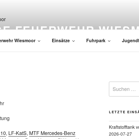
IGE FEUERWEHR WIES
erwehr Wiesmoor
Einsätze
Fuhrpark
Jugend
hr
LETZTE EINS
stung
Kraftstofftank 
 10
,
LF-KatS
,
MTF Mercedes-Benz
2026-07-27