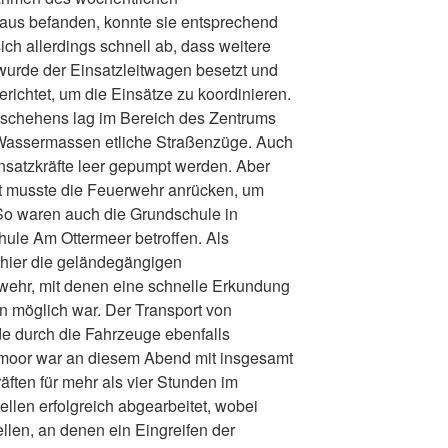
us befanden, konnte sie entsprechend
ich allerdings schnell ab, dass weitere
wurde der Einsatzleitwagen besetzt und
gerichtet, um die Einsätze zu koordinieren.
schehens lag im Bereich des Zentrums
e Wassermassen etliche Straßenzüge. Auch
insatzkräfte leer gepumpt werden. Aber
dt musste die Feuerwehr anrücken, um
So waren auch die Grundschule in
ule Am Ottermeer betroffen. Als
h hier die geländegängigen
ehr, mit denen eine schnelle Erkundung
n möglich war. Der Transport von
de durch die Fahrzeuge ebenfalls
smoor war an diesem Abend mit insgesamt
äften für mehr als vier Stunden im
ellen erfolgreich abgearbeitet, wobei
llen, an denen ein Eingreifen der