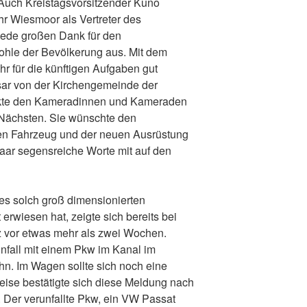
Auch Kreistagsvorsitzender Kuno
r Wiesmoor als Vertreter des
Rede großen Dank für den
hle der Bevölkerung aus. Mit dem
r für die künftigen Aufgaben gut
ar von der Kirchengemeinde der
kte den Kameradinnen und Kameraden
m Nächsten. Sie wünschte den
en Fahrzeug und der neuen Ausrüstung
paar segensreiche Worte mit auf den
es solch groß dimensionierten
 erwiesen hat, zeigte sich bereits bei
 vor etwas mehr als zwei Wochen.
nfall mit einem Pkw im Kanal im
hn. Im Wagen sollte sich noch eine
eise bestätigte sich diese Meldung nach
t. Der verunfallte Pkw, ein VW Passat