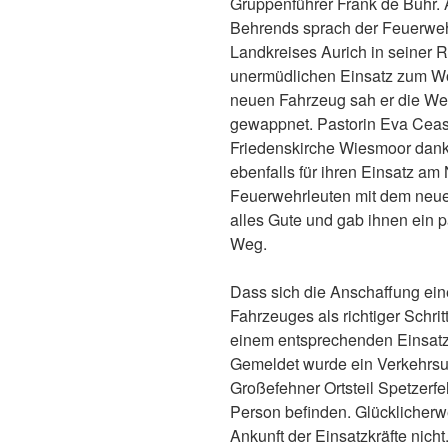
Gruppenführer Frank de Buhr. 
Behrends sprach der Feuerweh
Landkreises Aurich in seiner 
unermüdlichen Einsatz zum Wo
neuen Fahrzeug sah er die Weh
gewappnet. Pastorin Eva Ceas
Friedenskirche Wiesmoor dan
ebenfalls für ihren Einsatz a
Feuerwehrleuten mit dem neu
alles Gute und gab ihnen ein 
Weg.
Dass sich die Anschaffung ein
Fahrzeuges als richtiger Schritt
einem entsprechenden Einsatz
Gemeldet wurde ein Verkehrsu
Großefehner Ortsteil Spetzerfe
Person befinden. Glücklicherw
Ankunft der Einsatzkräfte nich