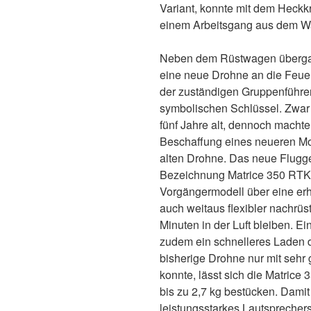
Variant, konnte mit dem Heck
einem Arbeitsgang aus dem W
Neben dem Rüstwagen überga
eine neue Drohne an die Feuer
der zuständigen Gruppenführe
symbolischen Schlüssel. Zwar i
fünf Jahre alt, dennoch macht
Beschaffung eines neueren Mode
alten Drohne. Das neue Flugger
Bezeichnung Matrice 350 RTK.
Vorgängermodell über eine erh
auch weitaus flexibler nachrüs
Minuten in der Luft bleiben. E
zudem ein schnelleres Laden 
bisherige Drohne nur mit sehr 
konnte, lässt sich die Matrice 
bis zu 2,7 kg bestücken. Dami
leistungsstarkes Lautspreche