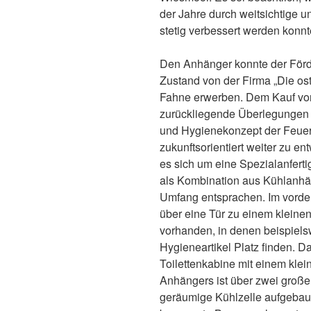
der Jahre durch weitsichtige u
stetig verbessert werden konnt
Den Anhänger konnte der Förd
Zustand von der Firma „Die os
Fahne erwerben. Dem Kauf vo
zurückliegende Überlegungen d
und Hygienekonzept der Feue
zukunftsorientiert weiter zu 
es sich um eine Spezialanfert
als Kombination aus Kühlanhä
Umfang entsprachen. Im vorde
über eine Tür zu einem kleine
vorhanden, in denen beispiels
Hygieneartikel Platz finden. Da
Toilettenkabine mit einem kle
Anhängers ist über zwei große 
geräumige Kühlzelle aufgebau