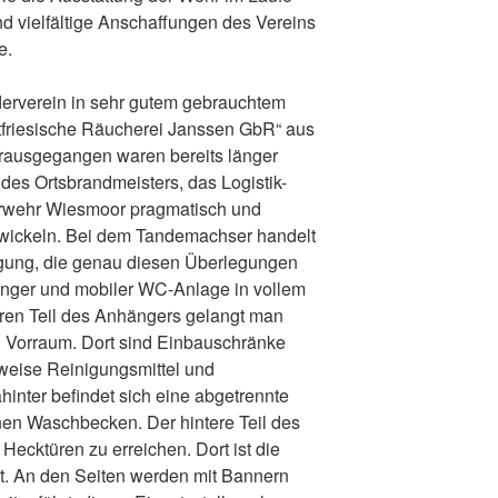
nd vielfältige Anschaffungen des Vereins
e.
erverein in sehr gutem gebrauchtem
tfriesische Räucherei Janssen GbR“ aus
rausgegangen waren bereits länger
es Ortsbrandmeisters, das Logistik-
rwehr Wiesmoor pragmatisch und
entwickeln. Bei dem Tandemachser handelt
igung, die genau diesen Überlegungen
nger und mobiler WC-Anlage in vollem
ren Teil des Anhängers gelangt man
n Vorraum. Dort sind Einbauschränke
weise Reinigungsmittel und
hinter befindet sich eine abgetrennte
inen Waschbecken. Der hintere Teil des
Hecktüren zu erreichen. Dort ist die
t. An den Seiten werden mit Bannern