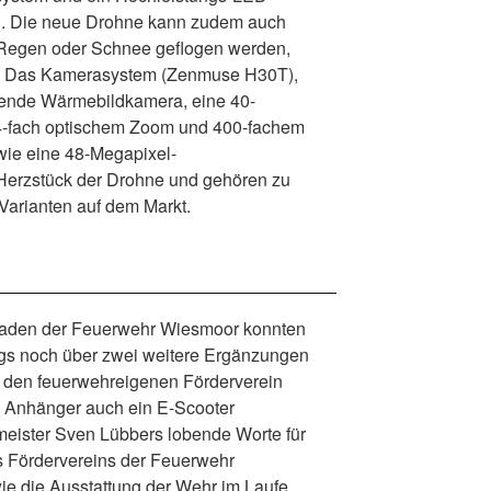
en. Die neue Drohne kann zudem auch
 Regen oder Schnee geflogen werden,
e. Das Kamerasystem (Zenmuse H30T),
sende Wärmebildkamera, eine 40-
-fach optischem Zoom und 400-fachem
wie eine 48-Megapixel-
Herzstück der Drohne und gehören zu
 Varianten auf dem Markt.
aden der Feuerwehr Wiesmoor konnten
ngs noch über zwei weitere Ergänzungen
h den feuerwehreigenen Förderverein
 Anhänger auch ein E-Scooter
rmeister Sven Lübbers lobende Worte für
es Fördervereins der Feuerwehr
wie die Ausstattung der Wehr im Laufe