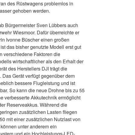
kran des Rüstwagens problemlos in
asser gehoben werden.
b Bürgermeister Sven Lübbers auch
wehr Wiesmoor. Dafür überreichte er
rin Ivonne Büscher einen großen
st das bisher genutzte Modell erst gut
en verschiedene Faktoren die
lls wirtschaftlicher als den Erhalt der
ät des Herstellers DJI trägt die
 Das Gerät verfügt gegenüber dem
eblich bessere Flugleistung und ist
tbar. So kann die neue Drohne bis zu 55
ine verbesserte Akkutechnik ermöglicht
der Reserveakkus. Während die
geringen zusätzlichen Lasten fliegen
350 mit einer zusätzlichen Nutzlast von
t können unter anderem ein
rsystem und ein Hochleistungs-LED-