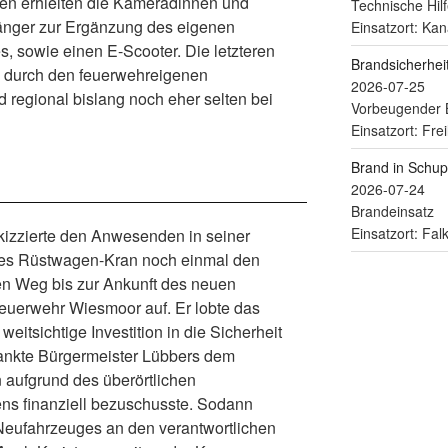
n erhielten die Kameradinnen und
Technische Hilf
nger zur Ergänzung des eigenen
Einsatzort: Kan
, sowie einen E-Scooter. Die letzteren
Brandsicherhe
 durch den feuerwehreigenen
2026-07-25
d regional bislang noch eher selten bei
Vorbeugender 
Einsatzort: Fre
Brand in Schu
2026-07-24
Brandeinsatz
Einsatzort: Fa
kizzierte den Anwesenden in seiner
des Rüstwagen-Kran noch einmal den
en Weg bis zur Ankunft des neuen
Feuerwehr Wiesmoor auf. Er lobte das
eitsichtige Investition in die Sicherheit
ankte Bürgermeister Lübbers dem
 aufgrund des überörtlichen
ns finanziell bezuschusste. Sodann
Neufahrzeuges an den verantwortlichen