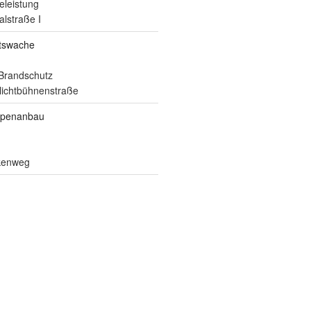
eleistung
alstraße I
itswache
Brandschutz
ilichtbühnenstraße
ppenanbau
lkenweg