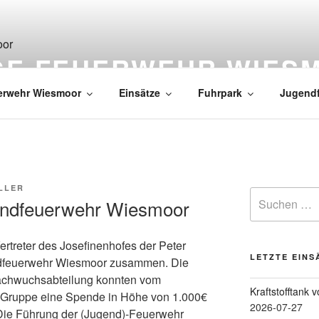
IGE FEUERWEHR WIES
erwehr Wiesmoor
Einsätze
Fuhrpark
Jugend
LLER
endfeuerwehr Wiesmoor
Vertreter des Josefinenhofes der Peter
LETZTE EINS
dfeuerwehr Wiesmoor zusammen. Die
achwuchsabteilung konnten vom
Kraftstofftank 
n Gruppe eine Spende in Höhe von 1.000€
2026-07-27
ie Führung der (Jugend)-Feuerwehr