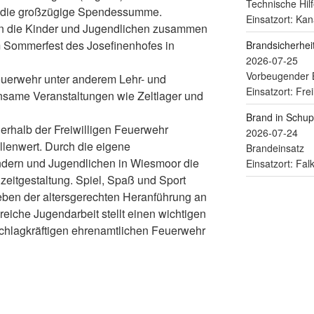
Technische Hilf
ür die großzügige Spendessumme.
Einsatzort: Kan
n die Kinder und Jugendlichen zusammen
im Sommerfest des Josefinenhofes in
Brandsicherhe
2026-07-25
Vorbeugender 
euerwehr unter anderem Lehr- und
Einsatzort: Fre
nsame Veranstaltungen wie Zeltlager und
Brand in Schu
erhalb der Freiwilligen Feuerwehr
2026-07-24
lenwert. Durch die eigene
Brandeinsatz
ndern und Jugendlichen in Wiesmoor die
Einsatzort: Fa
izeitgestaltung. Spiel, Spaß und Sport
neben der altersgerechten Heranführung an
reiche Jugendarbeit stellt einen wichtigen
schlagkräftigen ehrenamtlichen Feuerwehr