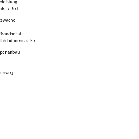
eleistung
alstraße I
itswache
Brandschutz
ilichtbühnenstraße
ppenanbau
lkenweg