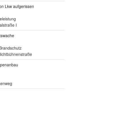
von Lkw aufgerissen
eleistung
alstraße I
itswache
Brandschutz
ilichtbühnenstraße
ppenanbau
lkenweg