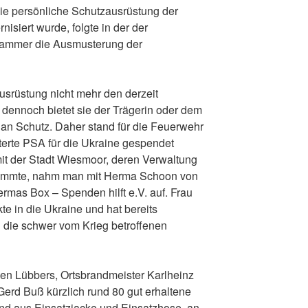
e persönliche Schutzausrüstung der
siert wurde, folgte in der der
kammer die Ausmusterung der
ausrüstung nicht mehr den derzeit
, dennoch bietet sie der Trägerin oder dem
 an Schutz. Daher stand für die Feuerwehr
terte PSA für die Ukraine gespendet
mit der Stadt Wiesmoor, deren Verwaltung
stimmte, nahm man mit Herma Schoon von
ermas Box – Spenden hilft e.V. auf. Frau
te in die Ukraine und hat bereits
n die schwer vom Krieg betroffenen
en Lübbers, Ortsbrandmeister Karlheinz
 Gerd Buß kürzlich rund 80 gut erhaltene
nd aus Einsatzjacke und Einsatzhose, an