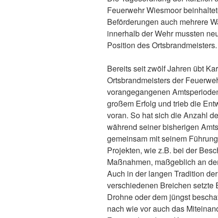
Feuerwehr Wiesmoor beinhalte
Beförderungen auch mehrere Wa
innerhalb der Wehr mussten neu
Position des Ortsbrandmeisters.
Bereits seit zwölf Jahren übt Ka
Ortsbrandmeisters der Feuerweh
vorangegangenen Amtsperioden l
großem Erfolg und trieb die Ent
voran. So hat sich die Anzahl de
während seiner bisherigen Amtsz
gemeinsam mit seinem Führungst
Projekten, wie z.B. bei der Bes
Maßnahmen, maßgeblich an dere
Auch in der langen Tradition de
verschiedenen Breichen setzte B
Drohne oder dem jüngst bescha
nach wie vor auch das Miteinand